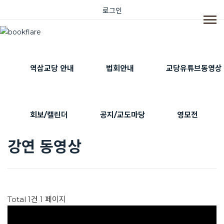
로그인
역삼교당 안내
법회안내
교당유튜브동영상
회보/캘린더
공지/교도마당
영모전
강연 동영상
Total 1건
1 페이지