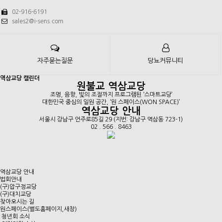
02-916-6191
sales2@i-sens.com
자주묻는질문
당뇨커뮤니티
역삼교당 캘린더
원불교 역삼교당
조명, 음향, 빛의 조절까지 프로그램된 ‘스마트교당’
대한민국 중심의 일원 공간, ‘원 스페이스(WON SPACE)’
역삼교당 안내
서울시 강남구 언주로85길 29 (지번: 강남구 역삼동 723-1)
02 . 566 . 8463
역삼교당 안내
법회안내
(구)압구정교당
(구)대치교당
찾아오시는 길
원스페이스(별도홈페이지,새창)
청년회 소식