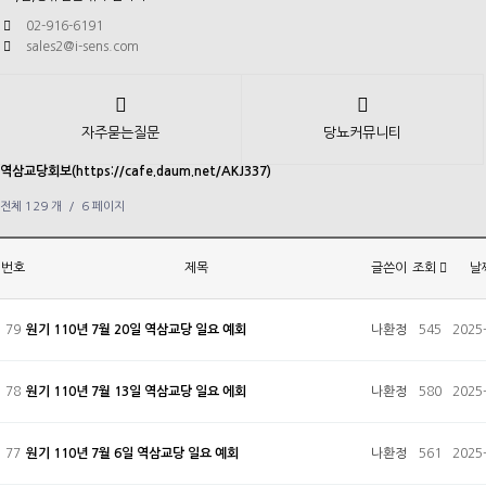
02-916-6191
sales2@i-sens.com
자주묻는질문
당뇨커뮤니티
역삼교당회보(https://cafe.daum.net/AKJ337)
전체 129 개 /
6 페이지
번호
제목
글쓴이
조회
날
79
원기 110년 7월 20일 역삼교당 일요 예회
나환정
545
2025
78
원기 110년 7월 13일 역삼교당 일요 에회
나환정
580
2025
77
원기 110년 7월 6일 역삼교당 일요 예회
나환정
561
2025