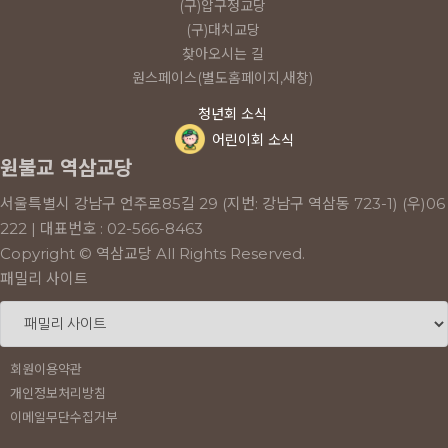
(구)압구정교당
(구)대치교당
찾아오시는 길
원스페이스(별도홈페이지,새창)
청년회 소식
어린이회 소식
원불교 역삼교당
서울특별시 강남구 언주로85길 29 (지번: 강남구 역삼동 723-1) (우)06
222 | 대표번호 : 02-566-8463
Copyright © 역삼교당 All Rights Reserved.
패밀리 사이트
회원이용약관
개인정보처리방침
이메일무단수집거부